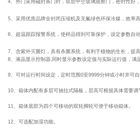
4
、外门采用磁封条门封，双层中空玻璃观察门，密封性好
5
、采用优质品牌全封闭压缩机及无氟绿色环保冷媒，效率
6
、超温跟踪报警系统，使样品得到可靠保护，设定参数自
7
、含紫外灭菌灯，具有杀菌系统，有利于植物的生长，提
8
、液晶显示控制器
,
同时显示参数设定值与实际运行值，满
9
、可对运行时间设定，定时范围
0
至
9999
分钟或小时并可自
10、箱体内配有多层可抽拉式隔板，层高可根据具体需要调
11、箱体底部为四个可移动的双轮脚轮可便于移动箱体。
12、可选配加湿功能。