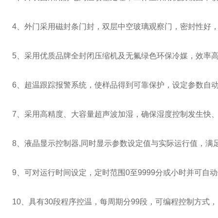
4
、外门采用磁封条门封，双层中空玻璃观察门，密封性好
5
、采用优质品牌全封闭压缩机及无氟绿色环保冷媒，效率
6
、超温跟踪报警系统，使样品得到可靠保护，设定参数自
7
、采用高精度、大容量超声波加湿，确保湿度控制发生快
8
、液晶显示控制器
,
同时显示参数设定值与实际运行值，满
9
、可对运行时间设定，定时范围
0
至
9999
分或小时并可自动
10、具有
30
段程序控温，每周期分
99
段，可编程控制方式，