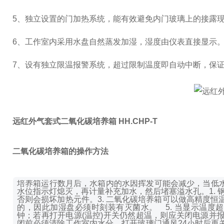
5
、独立设置的门加热系统，能有效避免内门玻璃上的接露
6
、工作室内采用水盘自然蒸发加湿，湿度由仪表直接显示
7
、设有独立限温报警系统，超过限制温度即自动中断，保
远红外气套式二氧化碳培养箱 HH.CHP-T
二氧化碳培养箱的操作方法
培养箱运行数月后，水箱内的水因挥发可能会减少，当低
水位指示灯熄灭，再计量补充加水，然后堵塞溢水孔。
1.
否则会损坏加热元件。
3. 二氧化碳培养箱可以做高精度
的，因此加湿盘必须时刻装有灭菌水。
5. 当显示温
钟；若再打开电源(温控)开关仍然超温，则应关闭电源
闭前必须清除工作室内水分，打开玻璃门通风24小时后再