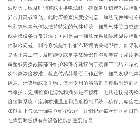
波动大，应及时调整或更换电源线，确保电压稳定‌
‌温度控
异常升高或降低。此时应检查温度控制器、加热元件和制冷
气和氧气等气体以维持特定的气体环境。如果气体管道或连
或更换‌
‌设备异常升温‌：可能是由于加热元件故障或温度控
件‌
‌制冷问题‌：制冷系统是维持低温环境的关键部件。如果
是否正常工作，及时维修或更换故障部件‌
‌湿度异常‌：湿
调整或更换故障部件‌
维护和保养建议
为了确保三气培养箱的
次气体浓度校准，检查传感器是否工作正常。如果发现气体
碎屑、污染物或微生物，使用专用的清洁剂并遵循制造商的
气维护‌：定期检查电源线和插头是否损坏，电路连接是否松
度控制系统‌：定期校准温度和湿度控制系统，确保其精度在
条以防止气体泄漏‌
‌建立维护记录‌：详细记录每次维护的
在需要时提供有关设备性能的重要信息‌