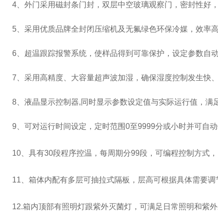
4
、外门采用磁封条门封，双层中空玻璃观察门，密封性好
5
、采用优质品牌全封闭压缩机及无氟绿色环保冷媒，效率
6
、超温跟踪报警系统，使样品得到可靠保护，设定参数自
7
、采用高精度、大容量超声波加湿，确保湿度控制发生快
8
、液晶显示控制器
,
同时显示参数设定值与实际运行值，满
9
、可对运行时间设定，定时范围
0
至
9999
分或小时并可自动
10、具有
30
段程序控温，每周期分
99
段，可编程控制方式，
11、箱体内配有多层可抽拉式隔板，层高可根据具体需要
12.
箱内顶部有照明灯跟紫外灭菌灯，可满足日常照明和紫外