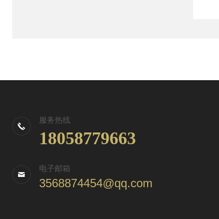
服务热线
18058779663
电子邮箱
3568874454@qq.com