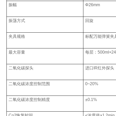
振幅
Φ26mm
振荡方式
回旋
夹具规格
标配万能弹簧夹
最大容量
每层：500ml×24 
二氧化碳探头
进口IR红外探头
二氧化碳浓度控制范围
0~20%
二氧化碳浓度控制精度
±0.1%
Co2恢复时间
≤浓度值×1.2min