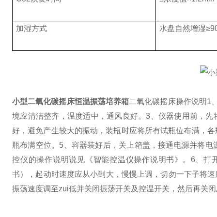
加湿方式
水盘自然增湿≥9
小型二氧化碳摇床恒温振荡培养箱
二氧化碳摇床操作说明
1
境应清洁整齐，温度适中，通风良好。
3、仪器使用前，先
好，避免产生较大的振动，装瓶时应将所有试瓶位布满，各
瓶布满空位。
5、容器装好后，关上箱盖，接通电源并将电
控仪的操作说明说见《智能控温仪操作说明书》。
6、打
书），起动时速度应从小到大，慢慢上调，切勿一下子将速度
振荡速度调至zui低并关闭振荡开关及控温开关，然后再关