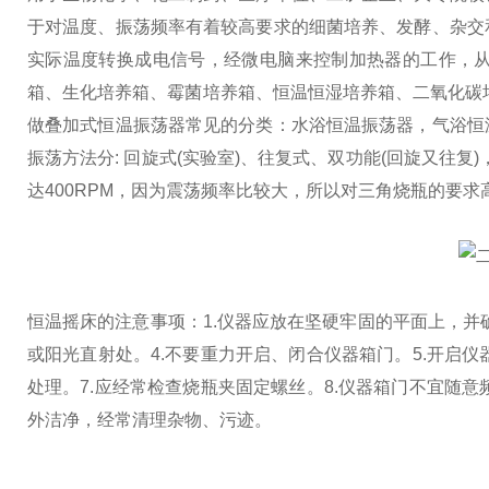
于对温度、振荡频率有着较高要求的细菌培养、发酵、杂交
实际温度转换成电信号，经微电脑来控制加热器的工作，
箱、生化培养箱、霉菌培养箱、恒温恒湿培养箱、二氧化碳培
做叠加式
恒温振荡器常见的分类：水浴恒温振荡器，气浴恒
振荡方法分: 回旋式(实验室)、往复式、双功能(回旋又往复)，振荡
达400RPM，因为震荡频率比较大，所以对三角烧瓶的要
恒温摇床的注意事项：
1.仪器应放在坚硬牢固的平面上，并
或阳光直射处。
4.不要重力开启、闭合仪器箱门。
5.开启
处理。
7.应经常检查烧瓶夹固定螺丝。
8.仪器箱门不宜随意
外洁净，经常清理杂物、污迹。