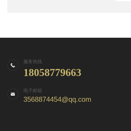
服务热线
18058779663
电子邮箱
3568874454@qq.com