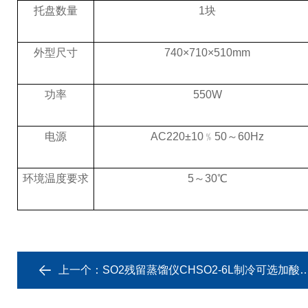
托盘数量
1块
外型尺寸
740×710×510mm
功率
550W
电源
AC220±10﹪50～60Hz
环境温度要求
5～30℃
上一个：
SO2残留蒸馏仪CHSO2-6L制冷可选加酸搅拌