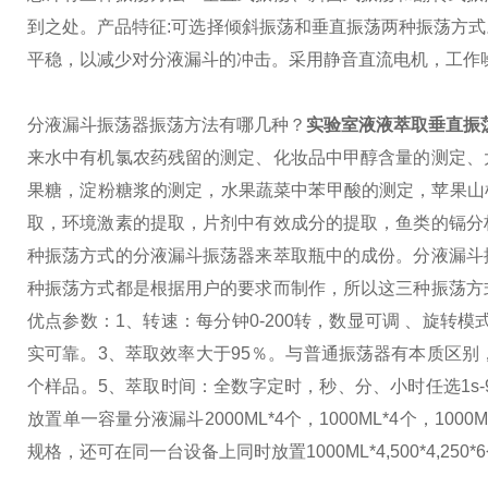
到之处。
产品特征:
可选择倾斜振荡和垂直振荡两种振荡方式
平稳，以减少对分液漏斗的冲击。
采用静音直流电机，工作
分液漏斗振荡器振荡方法有哪几种？
实验室液液萃取垂直振荡
来水中有机氯农药残留的测定、化妆品中甲醇含量的测定、
果糖，淀粉糖浆的测定，水果蔬菜中苯甲酸的测定，苹果山
取，环境激素的提取，片剂中有效成分的提取，鱼类的镉分
种振荡方式的分液漏斗振荡器来萃取瓶中的成份。
分液漏斗
种振荡方式都是根据用户的要求而制作，所以这三种振荡方
优点参数：
1、转速：每分钟0-200转，数显可调 、旋转
实可靠。
3、萃取效率大于95％。与普通振荡器有本质区别
个样品。
5、萃取时间：全数字定时，秒、分、小时任选1s-9
放置单一容量分液漏斗2000ML*4个，1000ML*4个，1000M
规格，还可在同一台设备上同时放置1000ML*4,500*4,250*6个。或