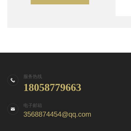
服务热线
18058779663
电子邮箱
3568874454@qq.com