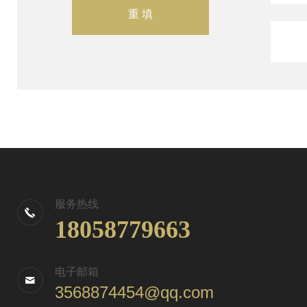
服务热线
18058779663
电子邮箱
3568874454@qq.com