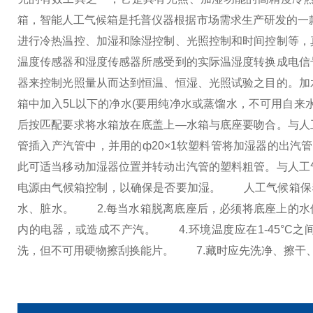
箱，智能人工气候箱是托普仪器根据市场需求生产研发的一款
进行冷热温控、加湿和除湿控制、光照控制和时间控制等，
温度传感器和湿度传感器所感受到的实际温湿度转换成电信
器来控制光照量从而达到恒温、恒湿、光照试验之目的。加
箱中加入5L以下的净水(要用纯净水或蒸馏水，不可用自来水
后按匹配要求将水箱放在底盖上—水箱与底座要吻合。与人
管插入产汽管中，并用的ф20×1软塑料管将加湿器的出汽
此可适当移动加湿器位置并转动出汽管的塑料粗管。与人工
电源由气候箱控制，以确保是否要加湿。
人工气候箱保
水、脏水。
2.每当水箱脱离底座后，必须将底座上的水
内的电器，或造成不产汽。
4.环境温度应在1-45°C之
洗，但不可用硬物擦刮换能片。
7.藏时应先洗净、擦干、