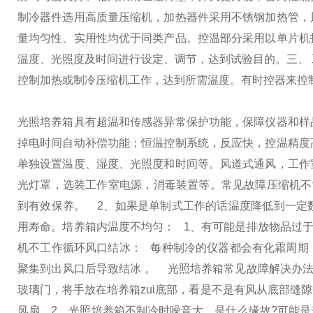
制冷器件选用高质量压缩机，加热器件采用不锈钢加热管，
量均匀性、实用性均优于同类产品。
控温部分采用以单片机
温度、光照度及时间进行设定、调节，达到试验目的。
三、
控制加热或制冷压缩机工作，达到所需温度。有时控器来控
光照培养箱具有超温和传感器异常保护功能，保障仪器和样
掉电时间自动补偿功能；恒温控制系统，反应快，控温精度
单独设置温度、湿度、光照度和时间等。风道式通风，工作
光灯罩，选装工作室电源，消毒装置等。
常见故障
压缩机不
到有效保养。
2、如果是单制式工作的话温度降低到一定
用寿命。
培养箱内温度不均匀：
1、有可能是排放物品过于
机不工作
循环风口结冰：
每种制冷的仪器都会有化霜周期
聚集到出风口后导致结冰 。
光照培养箱常见故障解决办
玻璃门，将手放在培养箱zui底部，看是不是有风从底部缝
风扇。
2、光照培养箱不制冷时噪音大，是什么缘故?
可能是