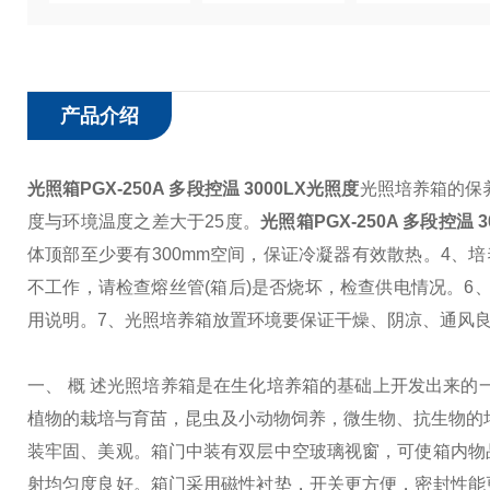
产品介绍
光照箱PGX-250A 多段控温 3000LX光照度
光照培养箱的保
度与环境温度之差大于25度。
光照箱PGX-250A 多段控温 
体顶部至少要有300mm空间，保证冷凝器有效散热。
4、
不工作，请检查熔丝管(箱后)是否烧坏，检查供电情况。
6
用说明。
7、光照培养箱放置环境要保证干燥、阴凉、通风
一、 概 述
光照培养箱是在生化培养箱的基础上开发出来的
植物的栽培与育苗，昆虫及小动物饲养，微生物、抗生物的
装牢固、美观。箱门中装有双层中空玻璃视窗，可使箱内物
射均匀度良好。箱门采用磁性衬垫，开关更方便，密封性能