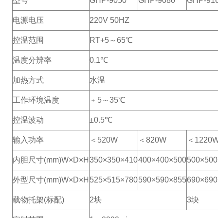
型号
GHP-9050
GHP-9080
GHP-91
电源电压
220V 50HZ
控温范围
RT+5～65℃
温度分辨率
0.1℃
加热方式
水温
工作环境温度
﹢5～35℃
控温波动
±0.5℃
输入功率
＜520W
＜820W
＜1220
内胆尺寸(mm)W×D×H
350×350×410
400×400×500
500×500
外型尺寸(mm)W×D×H
525×515×780
590×590×855
690×690
载物托架(标配)
2块
3块