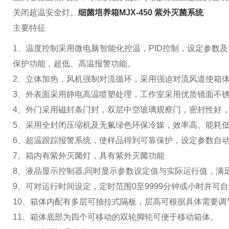
关闭超温安全灯。
细菌培养箱MJX-450 紫外灭菌系统
主要特征
1、温度控制采用微电脑智能化控温，PID控制，设定参数
保护功能，超低、高温报警功能。
2、立体加热，风机强制对流循环，采用强迫对流风道使箱
3、外表面采用静电高温喷塑处理，工作室采用优质镜面不
4、外门采用磁封条门封，双层中空玻璃观察门，密封性好
5、采用全封闭压缩机及无氟绿色环保冷媒，效率高、能耗
6、超温跟踪报警系统，使样品得到可靠保护，设定参数自
7、箱内有紫外灭菌灯，具有紫外灭菌功能
8、液晶显示控制器,同时显示参数设定值与实际运行值，满
9、可对运行时间设定，定时范围0至9999分钟或小时并可
10、箱体内配有多层可抽拉式隔板，层高可根据具体需要调
11、箱体底部为四个可移动的双轮脚轮可便于移动箱体。