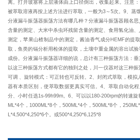
离。打开玻塞将上层液体由上口径倒出，收集起来。注意：
被萃取溶液再按上述方法进行萃取，一般为3～5次。
9、蒸
分液漏斗振荡器振荡方法有哪几种？
分液漏斗振荡器顾名思
含量的测定、大米中杀虫环残留含量的测定、食用氢化油、
测定，苹果山楂制品中的测定，酱油香气成分HEMF的提
取，鱼类的镉分析用检体的提取，土壤中重金属的溶出试验
成份。
分液漏斗振荡器详细的说，总计有三种振荡方法：垂
以这三种振荡方式都有它的独到之处，川一仪器对这三种振
可调 、旋转模式：可正转也可反转。
2、封闭式萃取，模拟
器有本质区别，使萃取数据更真实可信。
4、萃取自动化
分、小时任选1s-99h99m。
6、可以以180-200rpm的转
ML*4个，1000ML*8个，500ML*4个，500ML*8个，
L*4,500*4,250*6个。或500*4,250*6,125*8