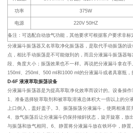
功率
375W
电源
220V 50HZ
备注：可选配自动放气功能，
其他要求可根据客户要求非标
分液漏斗振荡器又名萃取净化振荡器，是取代手动振荡的设
点，相比手动振荡是不可能做到的，而且分液漏斗振荡器毎
段、角度大小；振荡效果也不一样。再说把分液漏斗拿在手
150ml、250ml、500 ml和1000 ml的分液漏斗
D-6F 液液萃取振荡设备
分液漏斗振荡器是为提高萃取净化效率而设计的。设备操作
1、准备
选择较萃取剂和被萃取溶液总体积大一倍以上的分
上口倒入，盖好盖子。
3、振荡
振荡分液漏斗，使两相液层
4、放气
振荡后让分液漏斗仍保持倾斜状态，旋开旋塞，放
与振荡和放气相同。
6、静置
将分液漏斗放在铁环中，静置