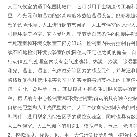
人工气候室的适用范围比较广，它可以用于生物遗传工程和
里，有光照和加湿功能的高精度冷热恒温湿设备。能够根据
想的试验环境，人工进行调节气候的。
人工气候室的原理
人
可控环境实验室。它不受地理、季节等自然条件的限制并能
气处理室和环境实验室三部分组成：
控制室内装有控制各种
续不断地检测环境实验室的实际值与正定值之间的偏差，自
行动作;
空气处理室内装有空气过滤器、热源、冷源、除湿器
测光、温度、湿度、气体成分等因素的感应元件，并与巡测
路线反复循环使环境实验室中的实际值与调节器上的正定值
培、驯化、育种等工作。其规模及可控条件则根据需要确定
种。房式的有中心控制室和环境控制室;箱式的具有独立控
自然光照型和人工光照型两种。
人工气候室按控制仪表的种
型两种。通用型多为综合因子的调控实验室，同时也具有数
人工气候室。
人工气候室的用途
1、模拟温度、气压、光强等
2、模拟温度、湿度、风、雨、大气污染物等对动、植物生