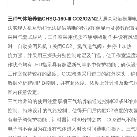
三种气体培养箱CHSQ-160-III CO2/O2/N2
大屏真彩触摸屏电
法实现人机互动和无法提供清晰的数据图像显示及参数配置
采用气套式结构，工
作室采用优质不锈钢板制作并设有风道
时，自动关闭风机（关闭CO2、氮气进气阀）并停止加热
抗力强，并采用三探头分别控制箱温及门温，使工作室温度
作状态均有LED指示
具有超温断气等多中保护功能，确保设
工作室保持较好的温度。
CO2检查采用进口的红外探头，确
数据分析智能PID控制，并有超浓度、浓度上升过慢及断气报
围内任意设定。
三气培养箱的使用注意事项
三气培养箱通过控制O2或N2的输
控制。特殊设计的气路控制，使得开门后内腔O2浓度的恢
有电子阀保护功能，计时器计时30分钟之内，CO2进气不
电子阀不会因为在没有气体进入时长时间通电而损坏。
三气