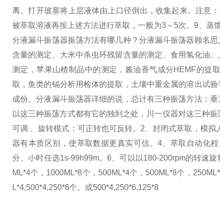
离。打开玻塞将上层液体由上口径倒出，收集起来。注意：
被萃取溶液再按上述方法进行萃取，一般为3～5次。
9、蒸
分液漏斗振荡器振荡方法有哪几种？
分液漏斗振荡器顾名思
含量的测定、大米中杀虫环残留含量的测定、食用氢化油、
测定，苹果山楂制品中的测定，酱油香气成分HEMF的提
取，鱼类的镉分析用检体的提取，土壤中重金属的溶出试验
成份。
分液漏斗振荡器详细的说，总计有三种振荡方法：垂
以这三种振荡方式都有它的独到之处，川一仪器对这三种振
可调 、旋转模式：可正转也可反转。
2、封闭式萃取，模拟
器有本质区别，使萃取数据更真实可信。
4、萃取自动化
分、小时任选1s-99h99m。
6、可以以180-200rpm的转
ML*4个，1000ML*8个，500ML*4个，500ML*8个，
L*4,500*4,250*6个。或500*4,250*6,125*8