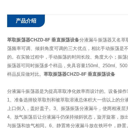
产品介绍
萃取振荡器CHZD-8F 垂直振荡设备
分液漏斗振荡器又名萃
荡频率可调、倾斜角度可调的三大优点，相比手动振荡是
的。在实验过程中，手动振荡的时间长段、角度大小；振荡
振荡器可同时振荡多个样品，夹具容量150ml、250ml、5
样品反应做对比。
萃取振荡器CHZD-8F 垂直振荡设备
分液漏斗振荡器是为提高萃取净化效率而设计的。设备操作
1、准备
选择较萃取剂和被萃取溶液总体积大一倍以上的分
上口倒入，盖好盖子。
3、振荡
振荡分液漏斗，使两相液层
4、放气
振荡后让分液漏斗仍保持倾斜状态，旋开旋塞，放
与振荡和放气相同。
6、静置
将分液漏斗放在铁环中，静置