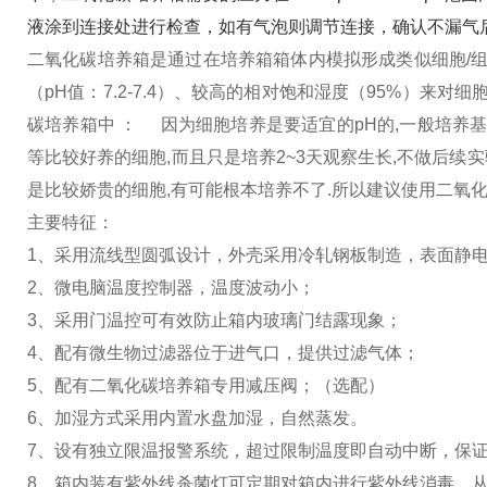
液涂到连接处进行检查，如有气泡则调节连接，确认不漏气
二氧化碳培养箱是通过在培养箱箱体内模拟形成类似细胞/组
（pH值：7.2-7.4）、较高的相对饱和湿度（95%）来对
碳培养箱中 ： 因为细胞培养是要适宜的pH的,一般培养基中
等比较好养的细胞,而且只是培养2~3天观察生长,不做后续
是比较娇贵的细胞,有可能根本培养不了.所以建议使用二氧
主要特征：
1、采用流线型圆弧设计，外壳采用冷轧钢板制造，表面静
2、微电脑温度控制器，温度波动小；
3、采用门温控可有效防止箱内玻璃门结露现象；
4、配有微生物过滤器位于进气口，提供过滤气体；
5、配有二氧化碳培养箱专用减压阀；（选配）
6、加湿方式采用内置水盘加湿，自然蒸发。
7、设有独立限温报警系统，超过限制温度即自动中断，保
8、箱内装有紫外线杀菌灯可定期对箱内进行紫外线消毒，