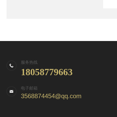
服务热线
18058779663
电子邮箱
3568874454@qq.com