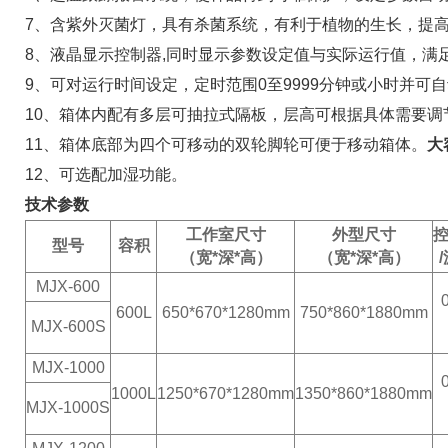
7、含紫外灭菌灯，具有杀菌系统，有利于植物的生长，提
8、液晶显示控制器,同时显示参数设定值与实际运行值，满
9、可对运行时间设定，定时范围0至9999分钟或小时并可
10、箱体内配有多层可抽拉式隔板，层高可根据具体需要调
11、箱体底部为四个可移动的双轮脚轮可便于移动箱体。
大
12、可选配加湿功能。
技术参数
工作室尺寸
外型尺寸
型号
容积
（宽*深*高）
（宽*深*高）
MJX-
600
600
L
650*670*1280
mm
750*860*1880
mm
MJX-
600
S
MJX-1
00
0
1000L
12
50*670*1280
mm
1
35
0*
860*1880
mm
MJX-1
00
0S