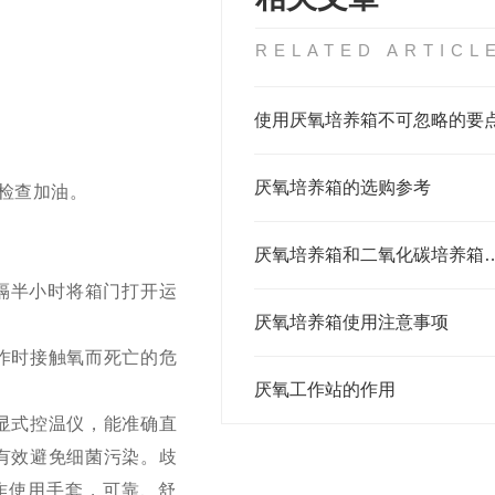
RELATED ARTICL
使用厌氧培养箱不可忽略的要
厌氧培养箱的选购参考
检查加油。
厌氧培养箱和二氧化碳
隔半小时将箱门打开运
厌氧培养箱使用注意事项
作时接触氧而死亡的危
厌氧工作站的作用
显式控温仪，能准确直
有效避免细菌污染。歧
作使用手套，可靠、舒