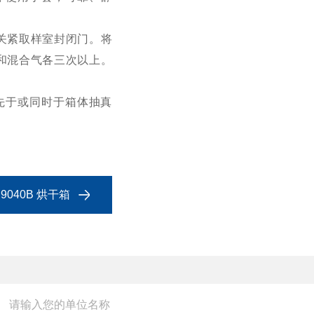
关紧取样室封闭门。将
和混合气各三次以上。
先于或同时于箱体抽真
040B 烘干箱