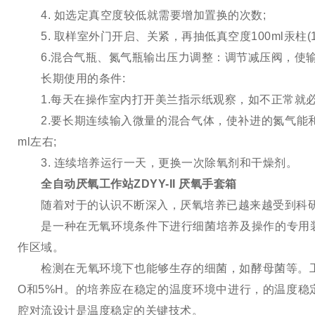
4. 如选定真空度较低就需要增加置换的次数;
5. 取样室外门开启、关紧，再抽低真空度100ml汞柱(13
6.混合气瓶、氮气瓶输出压力调整：调节减压阀，使输出
长期使用的条件:
1.每天在操作室内打开美兰指示纸观察，如不正常就必
2.要长期连续输入微量的混合气体，使补进的氮气能和
ml左右;
3. 连续培养运行一天，更换一次除氧剂和干燥剂。
全自动厌氧工作站ZDYY-II 厌氧手套箱
随着对于的认识不断深入，厌氧培养已越来越受到科研
是一种在无氧环境条件下进行细菌培养及操作的专用装
作区域。
检测在无氧环境下也能够生存的细菌，如酵母菌等。工作时
O和5%H。的培养应在稳定的温度环境中进行，的温度
腔对流设计是温度稳定的关键技术。