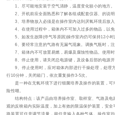
1、尽可能地安装于空气清静，温度变化较小的地方。
2、开机前应全面熟悉和了解各组成配套仪器、的说明
3、培养物放入必须是在操作室内达到厌氧环境后放入
4、在使用过程中，箱体内不可加入过多的物品，以免
5、如发生故障(停气等原因)操作室内仍可保持12小时
6、要经常注意的气路有无漏气现象。调换气瓶时，注
7、箱体内不可放置易燃，易爆及腐蚀性物品。使用时
8、停止使用，请关闭总电源键，及设备后部的电源开
9、停止使用时，应对箱体内部进行干燥处理，处理方法
行10分钟，关闭箱门，依次重复操作3-5次。
是一种在无氧环境下进行细菌培养及操作的装置，可培
险性嘲。
结构特点：该产品由培养操作室、取样室、气路及电路
观的反映箱内实际温度，加上有效的限温保护装置，安全
路装置可任意调节流量，能任意输入各种气体。操作室均