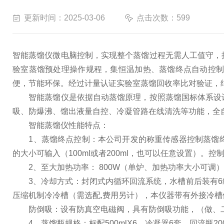
更新时间：2025-03-06
点击次数：599
智能蒸馏仪微电脑控制，实现整个蒸馏过程无需人工值守，
验室蒸馏预处理操作规程，集恒温加热、蒸馏终点自动控
便，节能环保。经过计量认证实验室蒸馏回收率比对验证，结
智能蒸馏仪是依据自动蒸馏原理，按照蒸馏国标体系设计
吸、防爆沸、馏出液量自控、冷凝管路在线清洗等功能，全
智能蒸馏仪性能特点：
1、蒸馏终点控制：本公司开发的称重传感器控制蒸馏终
的大小可输入（100ml或者200ml，也可以任意设置）。控制
2、至大加热功率： 800W（单炉、加热功率大小可调
3、冷却方式：封闭式内循环回流系统，水槽前后装有6
压缩机制冷冷槽（需选配,费用另计），本仪器带有外接冷槽
防倒吸：设有防真空电磁阀，具有防倒吸功能，（做、二
4、蒸馏瓶规格：标配500mlX6，冷凝器6套，回流瓶200