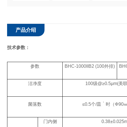
产品介绍
技术参数：
参数
BHC-1000IIB2 (100外排)
BHC
洁净度
100级@≥0.5μm(美
．
≤0.5个/皿
时（Φ90
菌落数
门内侧
0.38±0.025m