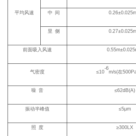
平均风速
中
间
0.26±0.025m
里
侧
0.27±0.025m
前面吸入风速
0.55m±0.025
-6
≤10
m/s(在500
气密度
噪
音
≤62dB(A)
振动半峰值
≤5μm
照
度
≥300LX