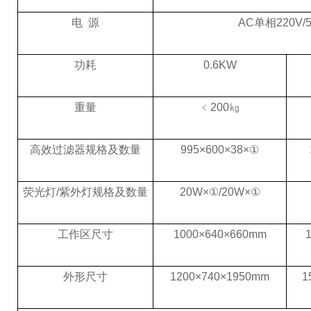
电
源
AC单相220V/5
功耗
0.6KW
重量
﹤
200㎏
高效过滤器规格及数量
995×600×38×①
荧光灯
/紫外灯规格及数量
20W×①/20W×①
工作区尺寸
1000×
640
×6
6
0mm
外形尺寸
1200×7
4
0×1950mm
1