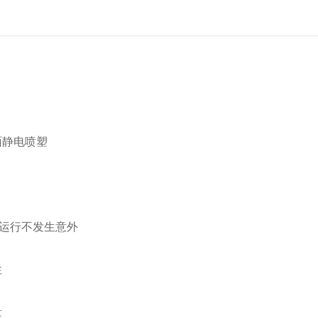
面静电喷塑
全运行不发生意外
性
量