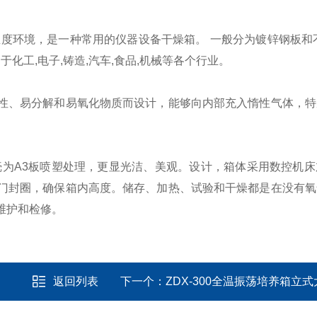
度环境，是一种常用的仪器设备干燥箱。 一般分为镀锌钢板和
化工,电子,铸造,汽车,食品,机械等各个行业。
性、易分解和易氧化物质而设计，能够向内部充入惰性气体，特
外壳为A3板喷塑处理，更显光洁、美观。设计，箱体采用数控机
床
门封圈，确保箱内高度。储存、加热、试验和干燥都是在没有氧
维护和检修。
返回列表
下一个：
ZDX-300全温振荡培养箱立式大