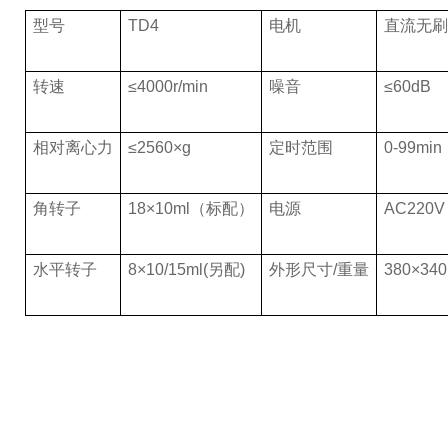
型号
TD4
电机
直流无刷
转速
≤4000r/min
噪音
≤60dB
相对离心力
≤2560×g
定时范围
0-99min
角转子
18×10ml（标配）
电源
AC220V
水平转子
8×10/15ml(另配)
外形尺寸/重量
380×34