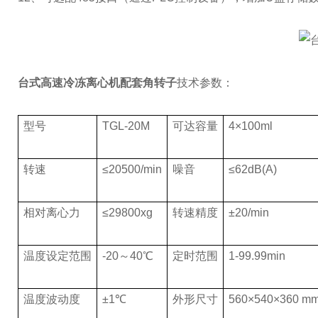
台式高速冷冻离心机配套角转子
技术参数：
型号
TGL-20M
可达容量
4×100ml
转速
≤20500/min
噪音
≤62dB(A)
相对离心力
≤29800xg
转速精度
±20/min
温度设定范围
-20～40℃
定时范围
1-99.99min
温度波动度
±1℃
外形尺寸
560×540×360 m