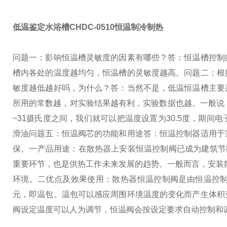
低温鉴定水浴槽CHDC-0510恒温制冷制热
问题一：影响恒温槽灵敏度的因素有哪些？
答：恒温槽控制
槽内各处的温度越均匀，恒温槽的灵敏度越高。
问题二：根
敏度越低越好吗，为什么？
答：当然不是，低温恒温槽主要
所用的常数越，对实验结果越有利，实验数据也越。
一般说
~31摄氏度之间，我们就可以把温度设置为30.5度，期间
滑油
问题五：恒温阀芯的功能和用途
答：恒温控制器适用于
保。
一产品用途：在散热器上安装恒温控制阀已成为建筑节
重要环节，也是供热工作未来发展的趋势。一般而言，安装散
环境。
二优点及效果使用：散热器恒温控制阀是由恒温控
元，即温包。温包可以感应周围环境温度的变化而产生体积
阀设定温度可以人为调节，恒温阀会按设定要求自动控制和