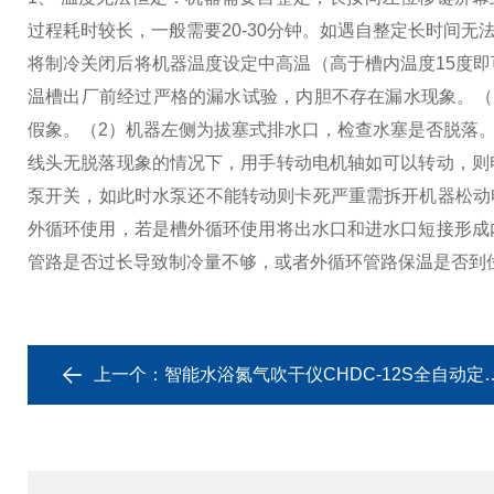
过程耗时较长，一般需要20-30分钟。如遇自整定长时间
将制冷关闭后将机器温度设定中高温（高于槽内温度15度即
温槽出厂前经过严格的漏水试验，内胆不存在漏水现象。（
假象。（2）机器左侧为拔塞式排水口，检查水塞是否脱落
线头无脱落现象的情况下，用手转动电机轴如可以转动，则
泵开关，如此时水泵还不能转动则卡死严重需拆开机器松动
外循环使用，若是槽外循环使用将出水口和进水口短接形成
管路是否过长导致制冷量不够，或者外循环管路保温是否到
上一个：
智能水浴氮气吹干仪CHDC-12S全自动定时定容