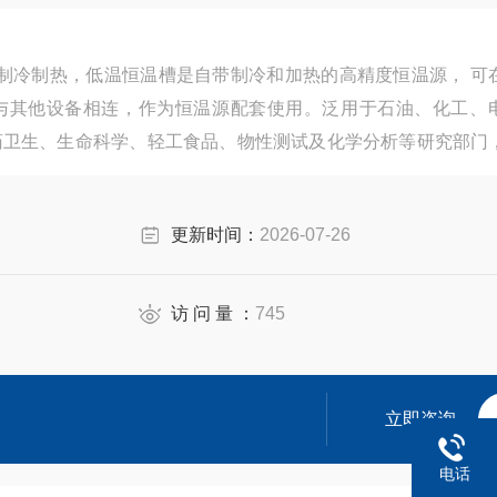
恒温制冷制热，低温恒温槽是自带制冷和加热的高精度恒温源， 可
与其他设备相连，作为恒温源配套使用。泛用于石油、化工、
药卫生、生命科学、轻工食品、物性测试及化学分析等研究部门
用户工作时提供一个热冷受控，温度均匀恒定的场源，对试验样
更新时间：
2026-07-26
访 问 量 ：
745
立即咨询
电话