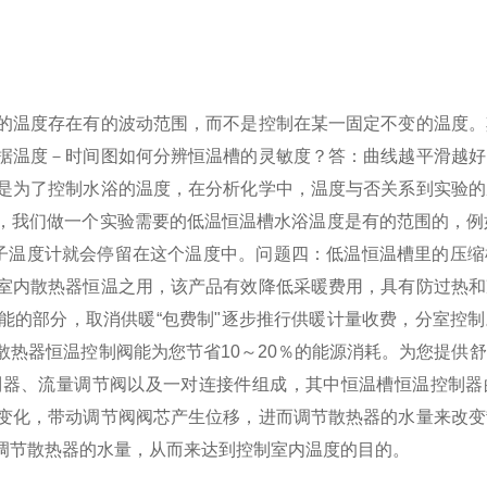
的温度存在有的波动范围，而不是控制在某一固定不变的温度。
据温度－时间图如何分辨恒温槽的灵敏度？
答：曲线越平滑越好
是为了控制水浴的温度，在分析化学中，温度与否关系到实验的
，我们做一个实验需要的低温恒温槽水浴温度是有的范围的，例
电子温度计就会停留在这个温度中。
问题四：低温恒温槽里的压缩
室内散热器恒温之用，该产品有效降低采暖费用，具有防过热和
能的部分，取消供暖“包费制"逐步推行供暖计量收费，分室控
热器恒温控制阀能为您节省10～20％的能源消耗。为您提供
制器、流量调节阀以及一对连接件组成，其中恒温槽恒温控制器
变化，带动调节阀阀芯产生位移，进而调节散热器的水量来改变
调节散热器的水量，从而来达到控制室内温度的目的。