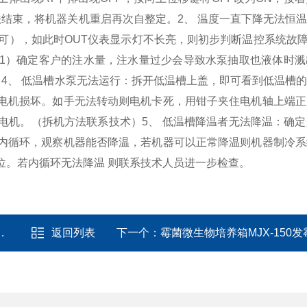
无法结束，将机器关机重启再次自整定。
2、 温度一直下降无法恒
可），如此时OUT仪表显示灯不长亮，则初步判断温控系统故
1）确定客户的注水量，注水量过少会导致水泵抽取也液体时溅
。
4、 低温槽水泵无法运行：拆开低温槽上盖，即可看到低温槽
电机损坏。如手无法转动则电机卡死，用钳子夹住电机轴上端正
电机。（拆机方法联系技术）
5、 低温槽降温者无法降温：确
内循环，观察机器能否降温，若机器可以正常降温则机器制冷系
位。若内循环无法降温 则联系技术人员进一步检查。
返回列表
下一个：
霉菌微生物培养箱MJX-150发霉