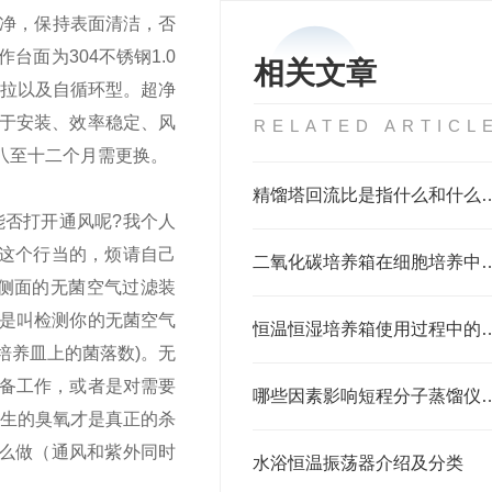
净，保持表面清洁，否
面为304不锈钢1.0
相关文章
推拉以及自循环型。
超净
于安装、效率稳定、风
RELATED ARTICL
八至十二个月需更换。
精馏塔回流比是指什
否打开通风呢?我个人
物这个行当的，烦请自己
二氧化碳培养箱在细胞
侧面的无菌空气过滤装
者是叫检测你的无菌空气
恒温恒湿培养箱使用过程中的注意
培养皿上的菌落数)。无
备工作，或者是对需要
哪些因素影响短程分子蒸
产生的臭氧才是真正的杀
那么做（通风和紫外同时
水浴恒温振荡器介绍及分类