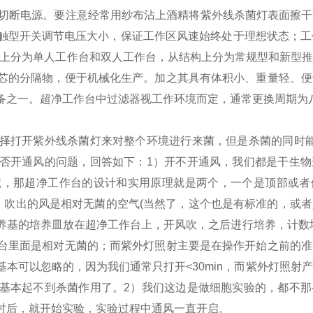
切断电源。
要注意经常用纱布沾上酒精将紫外线杀菌灯表面擦干
型开关调节电压大小，保证工作区风速始终处于理想状态；工作台
数上分为单人工作台和双人工作台，从结构上分为常规型和新型
芯的分隔物，便于机械化生产。加之其具有体积小、重量轻、便
备之一。超净工作台中过滤器视工作环境而定，通常更换周期为
择打开紫外线杀菌灯来对整个环境进行来菌，但是杀菌的同时能
否开通风的问题，回答如下：
1）开不开通风，我们都是干生
境，那超净工作台的设计和实用原理就是两个，一个是顶部或者
，吹出的风是相对无菌的空气(当然了，这个也是有标准的，或
养基的培养皿放在超净工作台上，开风吹，之后进行培养，计数
台里面是相对无菌的；而紫外灯照射主要是在操作开始之前的准
本可以忽略的，因为我们通常只打开<30min，而紫外灯照射
基本起不到杀菌作用了。
2）我们这边是做细胞实验的，都不
时后，就开始实验，实验过程中通风一直开启。