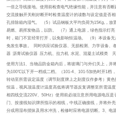
一倍之导线接地。使用前检查电气绝缘性能，并注意有否
交流接触开关刚好断开时检查温度计的读数与设定值是否相
孔排除箱内湿气。
（5）试品钢板大平均负荷为15Kg,
易燃、易挥发物品，以防。
（7）通上电源，绿色指示灯
时，箱门不宜经常打开，以免影响恒温场。
（9）本设备
免发生事故。 同时供应试验仪器、无损检测、力学设备、
器 沥青试验仪器 压力机、拉力机 水泥、混凝土试模类 
使用方法
1、当物品防金箱内后，将玻璃门与外们关上，并
为100℃以下开一档或二档。（101-4、101-5加热时开1
转动至所需设定温度（调节刻度牌上之刻度仅作参考）黄色
恒温，视风顶温度计温度高低将调节器反复调整至所需温度
相四线交流220V、50Hz）使用前必须注意所用电源电压是
门、按接线知识牌所指示的相线，中线正确接线，并将外壳
分或用湿布揩抹及用水冲洗，检修时应将电源切断。
3、电