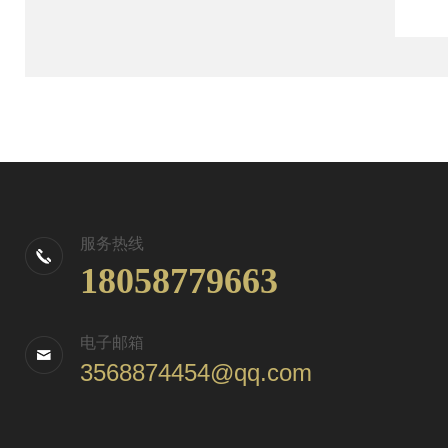
服务热线
18058779663
电子邮箱
3568874454@qq.com