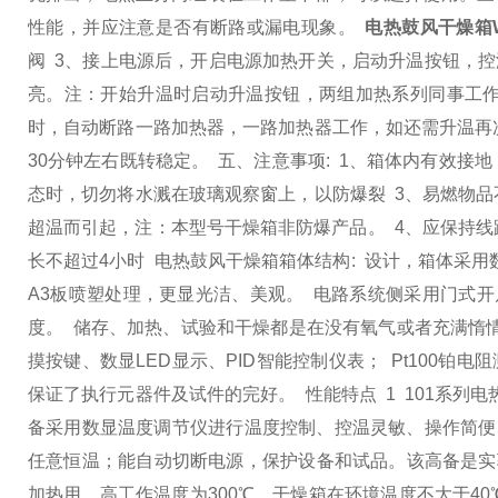
性能，并应注意是否有断路或漏电现象。
电热鼓风干燥箱W
阀
3、接上电源后，开启电源加热开关，启动升温按钮，控
亮。注：开始升温时启动升温按钮，两组加热系列同事工
时，自动断路一路加热器，一路加热器工作，如还需升温
30分钟左右既转稳定。
五、注意事项:
1、箱体内有效接
态时，切勿将水溅在玻璃观察窗上，以防爆裂
3、易燃物
超温而引起，注：本型号干燥箱非防爆产品。
4、应保持
长不超过4小时 电热鼓风干燥箱箱体结构: 设计，箱体采用
A3板喷塑处理，更显光洁、美观。 电路系统侧采用门式
度。 储存、加热、试验和干燥都是在没有氧气或者充满惰情
摸按键、数显LED显示、PID智能控制仪表； Pt100
保证了执行元器件及试件的完好。
性能特点
1 101系
备采用数显温度调节仪进行温度控制、控温灵敏、操作简便
任意恒温；能自动切断电源，保护设备和试品。该高备是实
加热用。高工作温度为300℃。干燥箱在环境温度不大于4