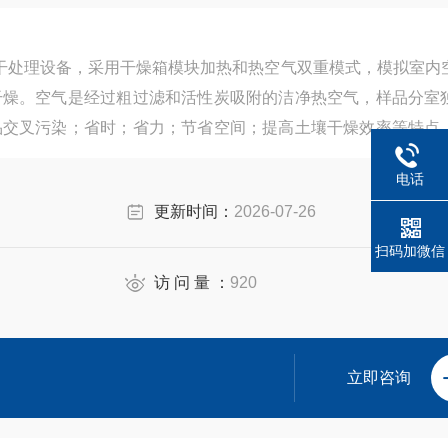
泥烘干处理设备，采用干燥箱模块加热和热空气双重模式，模拟室内
干燥。空气是经过粗过滤和活性炭吸附的洁净热空气，样品分室
品交叉污染；省时；省力；节省空间；提高土壤干燥效率等特点
及固废样品的干燥。
电话
更新时间：
2026-07-26
扫码加微信
访 问 量 ：
920
立即咨询