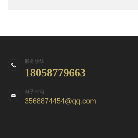
服务热线
18058779663
电子邮箱
3568874454@qq.com