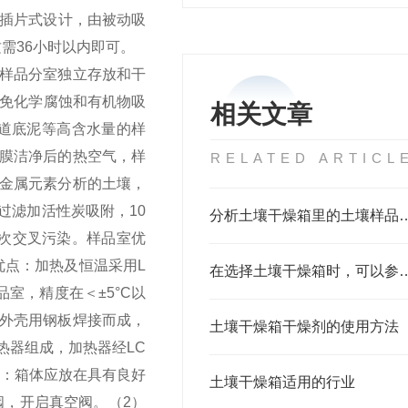
层插片式设计，由被动吸
需36小时以内即可。
样品分室独立存放和干
避免化学腐蚀和有机物吸
相关文章
道底泥等高含水量的样
膜洁净后的热空气，样
RELATED ARTICL
金属元素分析的土壤，
过滤加活性炭吸附，10
分析土壤干燥箱里的土壤样品
二次交叉污染。
样品室优
优点：加热及恒温采用L
在选择土壤干燥箱时，可
室，精度在＜±5°C以
外壳用钢板焊接而成，
土壤干燥箱干燥剂的使用方法
热器组成，加热器经LC
装：箱体应放在具有良好
土壤干燥箱适用的行业
阀，开启真空阀。（2）