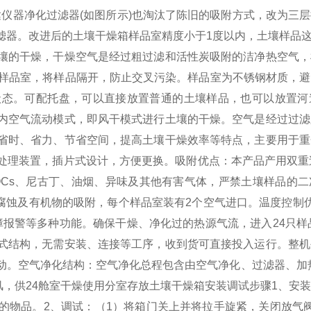
达仪器净化过滤器(如图所示)也淘汰了陈旧的吸附方式，改为三
滤器。改进后的土壤干燥箱样品室精度小于1度以内，土壤样品这
壤的干燥，干燥空气是经过粗过滤和活性炭吸附的洁净热空气，
位样品室，将样品隔开，防止交叉污染。样品室为不锈钢材质，
状态。可配托盘，可以直接放置普通的土壤样品，也可以放置河
内空气流动模式，即风干模式进行土壤的干燥。空气是经过过滤
省时、省力、节省空间，提高土壤干燥效率等特点，主要用于重
处理装置，插片式设计，方便更换。
吸附优点：本产品产用双重
OCs、尼古丁、油烟、异味及其他有害气体，严禁土壤样品的
学腐蚀及有机物的吸附，每个样品室装有2个空气进口。
温度控制
报警等多种功能。确保干燥、净化过的热源气流，进入24只样品
式结构，无需安装、连接等工序，收到货可直接投入运行。整机
动。
空气净化结构：空气净化总程包含由空气净化、过滤器、加
，供24舱室干燥使用
分室存放土壤干燥箱安装调试步骤
1、安
的物品。
2、调试：（1）将箱门关上并将拉手旋紧，关闭放气