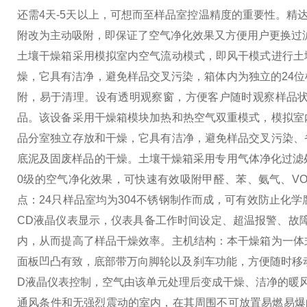
还需4天-5天以上，可想而至样品室控温精度的重要性。精
附改为主动吸附，即保证了空气净化效果又方便用户更换过
土壤干燥箱采用模拟室内空气流动模式，即风干模式进行土
燥，它具有洁净，避免样品交叉污染，箱体内为独立的24
附，易于清理。设有透明观察窗，方便客户随时观察样品
品。
该设备采用干燥箱模块加热和热空气双重模式，模拟室
品分室独立存放和干燥，它具有洁净，避免样品交叉污染、
底泥及固废样品的干燥。
土壤干燥箱采用专用气体净化过滤
0级的空气净化效果，可快速有效吸附甲醛、苯、氨气、V
点：24只样品室均为304不锈钢制作而成，可有效防止化
CD液晶仪表显示，仪表具备工作时间设定、超温报警、故障
内，从而提高了样品干燥效率。
主机结构：本干燥箱为一体
面板凹凸有致，底部带万向脚轮以及刹车功能，方便随时移
D液晶仪表控制，空气由该单元处理后变成干燥、洁净的暖风
通风条件和无强烈震动的室内，在其周围不可放置易燃易爆