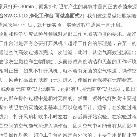
只打开<30min，而紫外灯照射产生的臭氧才是真正的杀菌来
台SW-CJ-1D 净化工作台 可做桌面式
2）我们这边是做细胞实
通风吹半小时后，就开始实验，实验过程中通风一直开启。
物制和科学研究试验等领域对局部工作区域洁净度的要求。超净
工作台时是否有必要打开风机？
超净工作台的原理是，在某一的
通过空气高效过滤器完成二次过滤，此时，从空气高效过滤器出
去除灰尘颗粒和生物颗粒，从而形成高度清洁和无菌的工作环境
相对正压。如果不打开风机，就不会有无菌的空气输送，操作空
动，风通过高效过滤膜（无）进入，使操作台保持在无菌状态。
部或侧面无菌空气过滤装置，内部有几层无菌空气过滤器，吹出
的内部在操作过程中是相对无菌的。
然而，紫外线灯照射主要是
紫外线照射的灭菌效果基本上可以忽略不计。通常，在实验过程
线灯，打开风扇机吹半小时左右，然后再开始实验。在实验过程
围空间的空气随气流进入操作台。因为空气中可能含有从而影响
污染操作对象。
超净工作台的风是向外吹的，主要作用是防止空