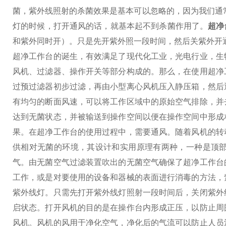
菌，紫外线照射的杀菌效果是基本可以忽略的，因为我们通常
灯的时候，打开通风的话，就基本起不到杀菌作用了。
超净
和紫外同时开）。
只是先开紫外照一段时间，然后关紫外开
超净工作台的诞生，有效满足了现代化工业，光电行业，生
风机、过滤器、操作开关等部分构成的。那么，在使用超净
过预过滤器初步过滤，再由小型离心风机压入静压箱，然后
有均匀的断面风速，可以将工作区域中的原始空气排除，并
达到无菌状态，并被输送到操作空间以便在操作空间中形成
果。
在超净工作台的使用过程中，需要通风。随着风机的转
供相对无菌的环境，其设计和实用原理有两种，一种是顶
气。由无菌空气过滤装置吹出的无菌空气确保了超净工作台
工作，或是对要使用的设备和器械的表面进行消毒的方法，
紫外线灯。只需先打开紫外线灯照射一段时间后，关闭紫外
启状态。
打开风机的目的是在操作台内形成正压，以防止周
风机。风机的风用于净化空气，净化后的气流可以防止人员