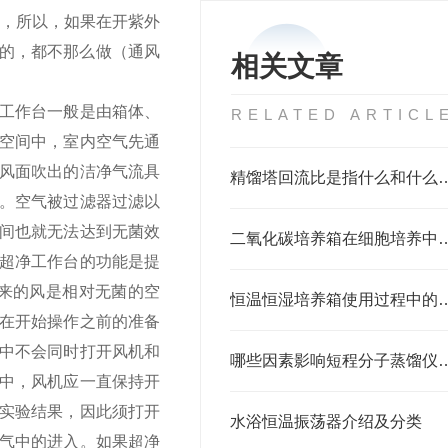
源，所以，如果在开紫外
验的，都不那么做（通风
相关文章
工作台一般是由箱体、
RELATED ARTICL
空间中，室内空气先通
风面吹出的洁净气流具
精馏塔回流比是指什
。空气被过滤器过滤以
间也就无法达到无菌效
二氧化碳培养箱在细胞
超净工作台的功能是提
来的风是相对无菌的空
恒温恒湿培养箱使用过程中的注意
在开始操作之前的准备
中不会同时打开风机和
哪些因素影响短程分子蒸
中，风机应一直保持开
实验结果，因此须打开
水浴恒温振荡器介绍及分类
气中的进入。如果超净