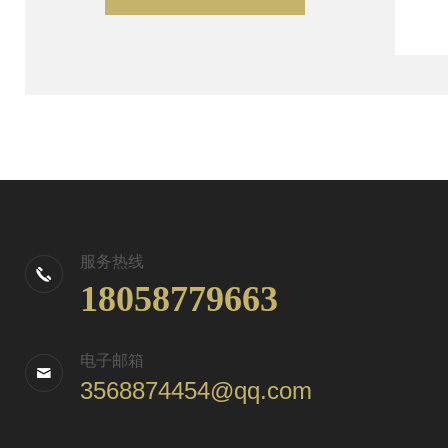
服务热线
18058779663
电子邮箱
3568874454@qq.com