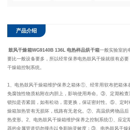
产品介绍
鼓风干燥箱WG9140B 136L 电热样品烘干箱
一般实验室的
要比一般设备要多，所以经常保养电热鼓风干燥就很有必要
干燥箱控制系统。
1、电热鼓风干燥箱维护保养之箱体
①、经常用软布把箱体
免腐蚀性物质粘附在内胆上，影响使用寿命。
③、定期检查
锁扣是否紧固，如有松动，需更换，保证密封性。
⑤、定时
燥箱加热管有无损坏，线路有无老化。
⑦、高温烘烤物品后
热变形。
2、电热鼓风干燥箱维护保养之控制系统
①、应定
器的金属管道切勿撞击以免影响灵敏度；
③、电热鼓风干燥