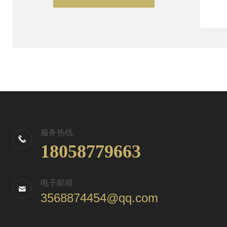
服务热线
18058779663
电子邮箱
3568874454@qq.com