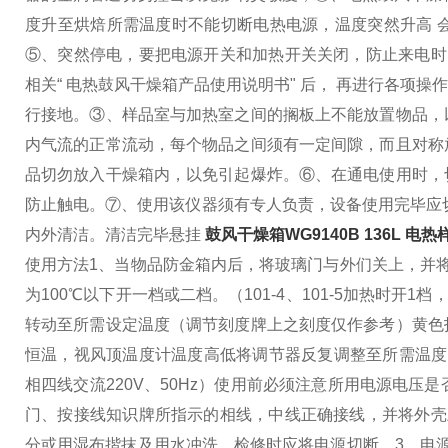
度升至烘焙所需温度时不能切断电热电源，温度突然升高 
⑤、突然停电，要把电源开关和加热开关关闭，防止来电时
相关“ 电热鼓风干燥箱产品使用说明书" 后， 再进行各项操作
行接地。
③、样品室与加热室之间的搁板上不能放置物品，
内气流的正常流动，每个物品之间须有一定间隙，而且对称
品切勿放入干燥箱内，以免引起爆炸。
⑥、在通电使用时，
防止触电。
⑦、使用该仪器须有专人负责，设备使用完毕应
内外清洁。清洁完毕悬挂
鼓风干燥箱WG9140B 136L 电
使用方法
1、当物品防金箱内后，将玻璃门与外们关上，并
为100℃以下开一档或二档。（101-4、101-5加热时开1
转动至所需设定温度（调节刻度牌上之刻度仅作参考）黄色
恒温，视风顶温度计温度高低将调节器反复调整至所需温度
相四线交流220V、50Hz）使用前必须注意所用电源电压是
门、按接线知识牌所指示的相线，中线正确接线，并将外壳
分或用湿布揩抹及用水冲洗，检修时应将电源切断。
3、电