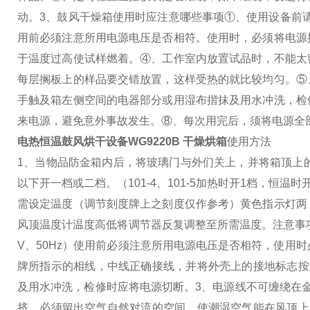
动。
3、鼓风干燥箱使用时应注意哪些事项
①、使用设备前请
用前必须注意所用电源电压是否相符。使用时，必须将电源
于温度过高使试样燃着。
④、工作室内放置试品时，不能太
每层搁板上的样品要交错放置，这样受热的就比较均匀。
⑤
手触及箱左侧空间的电器部分或用湿布揩抹及用水冲洗，检
来电源，避免意外事故发生。
⑧、每次用完后，须将电源全
电热恒温鼓风烘干设备WG9220B
干燥烘箱
使用方法
1、当物品防金箱内后，将玻璃门与外们关上，并将箱顶上
以下开一档或二档。（101-4、101-5加热时开1档，恒温时
需设定温度（调节刻度牌上之刻度仅作参考）黄色指示灯两
风顶温度计温度高低将调节器反复调整至所需温度。
注意事
V、50Hz）使用前必须注意所用电源电压是否相符，使用时必
牌所指示的相线，中线正确接线，并将外壳上的接地标志按
及用水冲洗，检修时应将电源切断。
3、电源线不可缠绕在
挤，必须留出空气自然对流的空间，使潮湿空气能在风顶上