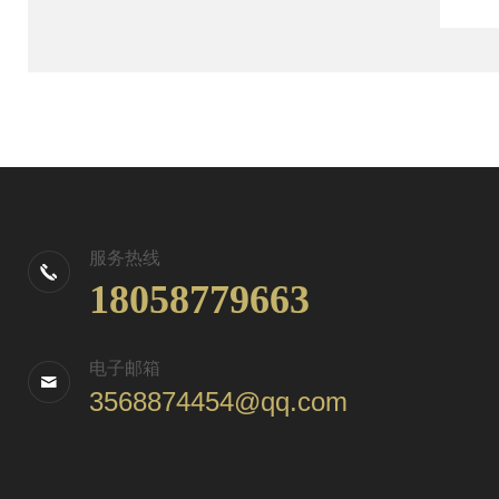
服务热线
18058779663
电子邮箱
3568874454@qq.com