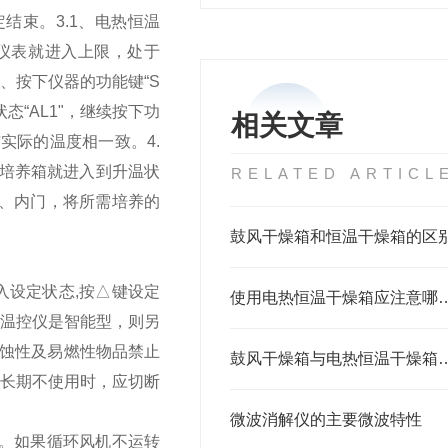
定结束。
3.1、电热恒温
，仪表就进入上限，处于
.3、按下仪器的功能键“S
态“AL1"，继续按下功
相关文章
度与实际的温度相一致。
4.
时培养箱就进入到升温状
RELATED ARTICL
门、内门，将所需培养的
鼓风干燥箱和恒温干燥箱的区
入设定状态,按△键设定
使用电热恒温干燥箱应
若温控仪是智能型，则另
腐蚀性及易燃性物品禁止
鼓风干燥箱与电热恒
4.长期不使用时，应切断
微波消解仪的主要微波特性
。如果循环风机不运转