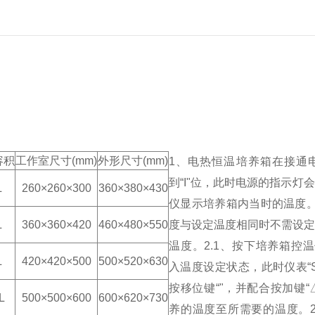
容积
工作室尺
寸
(mm)
外形尺寸
(mm)
1、电热恒温培养箱在接通
到“I"位，此时电源的指示灯
L
260×260×
30
0
3
6
0×
3
80×4
3
0
仪显示培养箱内当时的温度
L
360×360×
42
0
460×480×5
50
度与设定温度相同时不需设
温度。
2.1、按下培养箱控温
L
4
2
0×4
2
0×
50
0
500×520×630
入温度设定状态，此时仪表“
按移位键“"，并配合按加键“
L
500×500×
6
00
600×620×730
养的温度至所需要的温度。