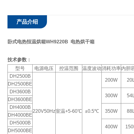
产品介绍
卧式电热恒温烘箱WH9220B 电热烘干箱
技术参数：
型号
电源电压
控温范围
温度波动
消耗功率
内胆
DH2500B
200W
20
DH2500BE
DH3600B
300W
54
DH3600BE
DH4000B
220V50Hz
室温
+5
-60
℃
±0.5
℃
350W
88
DH4000BE
DH5000B
400W
150
DH5000BE