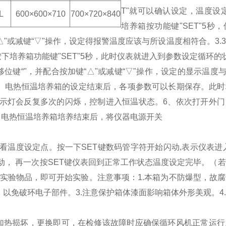
T"就可以确认设定，温度设
L
600×600×
71
0
700×720×8
4
0
培养箱按功能键"SET"5秒
键“△"或减键“▽"操作，设定得报警温度应该与所设温度相符合。
3
、按下培养箱功能键"SET"5秒，此时仪表就进入到参数设定循环的状
移位键“"，并配合按加键“△"或减键“▽"操作，设定的显示温
5、电热恒温培养箱的设定结束后，各项参数可以长期保存。此
示灯会反复多次的闪烁，控制进入恒温状态。
6、依次打开外
、电热恒温培养箱培养结束后，将仪器电源开关
看温度设定点。按一下SET键数码管字符开始闪动,表示仪表进
， 再一次按SET键仪表回到正常工作状态温度设定完毕。（
入实验物品，即可开始实验。
注意事项：
1.本箱为不防爆型，故
，以免破环电子部件。
3.注意保护箱体漆面影响箱体外形美观。
加热损坏，更换即可，在检修该故障时应确保循环风机正常运行