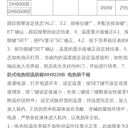
DH6000B
450W
255
DH6000BE
跟踪报警设定状态“AL1"。
3.2、按移位键“"，并配合按加
ET"确认，跟踪报警的设定结束。
4、温度显示值修正
4.1
能键"SET"，使PV显示"SC"修正。
4.2、按下培养箱仪表的
3、按功能键“SET"确认，温度的显示值修正设定就结束。
态加热指示灯亮，当箱内的温度接近设定温度值时，加热指
物品放入培养箱，然后依次关好内外门，开始进行培养。
7
卧式电热恒温烘箱WH9220B 电热烘干箱
接通电源，打开电源开关，设定温度：按SET键可设定或查
值增加，按▽键设定值减小，长按△键或▽键数据会快速变动
附温控说明书）.设定试验所需的温度，待温度恒定后，放
放入箱内。
2.切勿把本机箱体放在含酸、含碱的腐蚀环境中
电源，严禁各处液体进入机内，以免损坏主机。
1：电热恒温培养箱不加热但温控仪显示正常，此故障多为