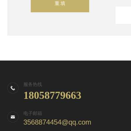
服务热线
18058779663
电子邮箱
3568874454@qq.com