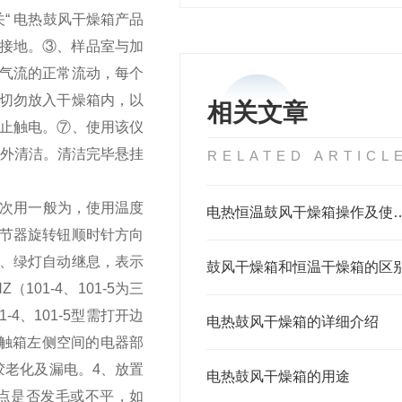
“ 电热鼓风干燥箱产品
接地。
③、样品室与加
气流的正常流动，每个
切勿放入干燥箱内，以
相关文章
止触电。
⑦、使用该仪
外清洁。清洁完毕悬挂
RELATED ARTICL
档次用一般为，使用温度
电热恒温鼓风干燥箱操
调节器旋转钮顺时针方向
、绿灯自动继息，表示
鼓风干燥箱和恒温干燥箱的区
（101-4、101-5为三
4、101-5型需打开边
电热鼓风干燥箱的详细介绍
接触箱左侧空间的电器部
胶老化及漏电。
4、放置
电热鼓风干燥箱的用途
点是否发毛或不平，如