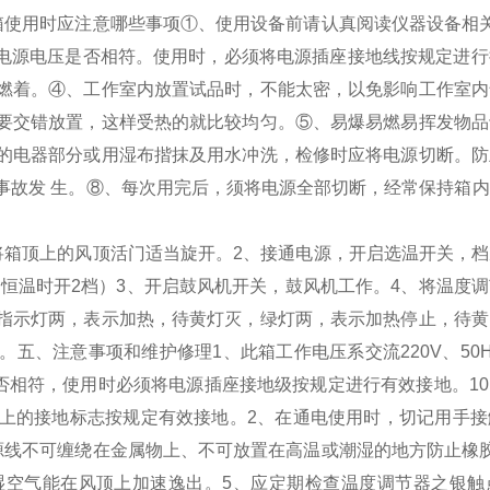
箱使用时应注意哪些事项
①、使用设备前请认真阅读仪器设备相关
电源电压是否相符。使用时，必须将电源插座接地线按规定进行
燃着。
④、工作室内放置试品时，不能太密，以免影响工作室内
要交错放置，这样受热的就比较均匀。
⑤、易爆易燃易挥发物品
的电器部分或用湿布揩抹及用水冲洗，检修时应将电源切断。防
事故发 生。
⑧、每次用完后，须将电源全部切断，经常保持箱内
将箱顶上的风顶活门适当旋开。
2、接通电源，开启选温开关，
档，恒温时开2档）
3、开启鼓风机开关，鼓风机工作。
4、将温度
指示灯两，表示加热，待黄灯灭，绿灯两，表示加热停止，待黄
。
五、注意事项和维护修理
1、此箱工作电压系交流220V、50HZ
否相符，使用时必须将电源插座接地级按规定进行有效接地。101-
上的接地标志按规定有效接地。
2、在通电使用时，切记用手
源线不可缠绕在金属物上、不可放置在高温或潮湿的地方防止橡
湿空气能在风顶上加速逸出。
5、应定期检查温度调节器之银触