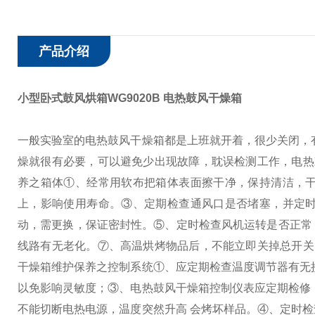
产品介绍
小型卧式鼓风烘箱WG9020B 电热鼓风干燥箱
一般实验室的电热鼓风干燥箱都是上班就开着，很少关闭，
燥就很有必要，可以避免少出现故障，耽误检测工作，电热
养之箱体
①、经常用软布把箱体表面擦干净，保持清洁，
上，影响使用寿命。
③、定期检查通风口是否堵塞，并定
动，需更换，保证密封性。
⑤、定时检查风机运转是否正常
线路有无老化。
⑦、高温烘烤物品后，不能立即关掉总开关
干燥箱维护保养之控制系统
①、应定期检查温度调节器有无
以免影响灵敏度；
③、电热鼓风干燥箱控制仪表应定期检修
不能切断电热电源，温度突然升高 会烤坏样品。
④、定时检