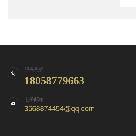
服务热线
18058779663
电子邮箱
3568874454@qq.com