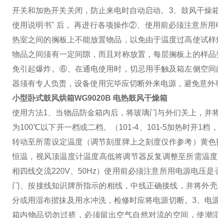
开关和加热开关关闭，防止来电时自动启动。
3、鼓风干燥
使用说明书" 后， 再进行各项操作
②、使用前必须注意所用
热室之间的搁板上不能放置物品，以免由于温度过高使试样
物品之间须有一定间隙，而且对称放置，每层搁板上的样品
免引起爆炸。
⑥、在通电使用时，切忌用手触及箱左侧空间
器须有专人负责，设备使用完毕应切断外来电源，避免意外
小型卧式鼓风烘箱WG9020B 电热鼓风干燥箱
使用方法
1、当物品防金箱内后，将玻璃门与外们关上，并
为100℃以下开一档或二档。（101-4、101-5加热时开1
转动至所需设定温度（调节刻度牌上之刻度仅作参考）黄色
恒温，视风顶温度计温度高低将调节器反复调整至所需温度
相四线交流220V、50Hz）使用前必须注意所用电源电压是
门、按接线知识牌所指示的相线，中线正确接线，并将外壳
分或用湿布揩抹及用水冲洗，检修时应将电源切断。
3、电
箱内物品切勿过挤，必须留出空气自然对流的空间，使潮