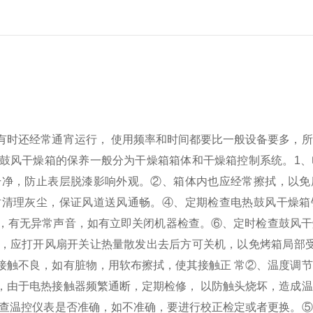
有时还经常通宵运行， 使用频率和时间都要比一般设备要多，
鼓风干燥箱的保养一般分为干燥箱箱体和干燥箱控制系统。
1
干净，防止表层脱漆影响外观。
②、箱体内也应经常擦拭，以免
时清理灰尘，保证风道送风通畅。
④、定期检查电热鼓风干燥箱
，有无异常声音，如有立即关闭机器检查。
⑥、定时检查鼓风干
，应打开风扇开关让热量散发出去后方可关机，以免烤箱局部
接触不良，如有脏物，用软布擦拭，使其接触正 常
②、温度调节
，由于电热接触器频繁通断，定期检修， 以防触头烧坏，造成
查温控仪表是否准确，如不准确，要进行校正检定或者更换。
⑤