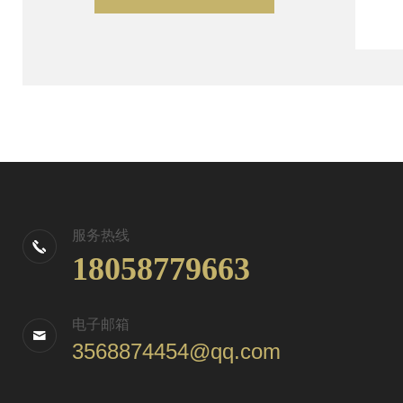
服务热线
18058779663
电子邮箱
3568874454@qq.com