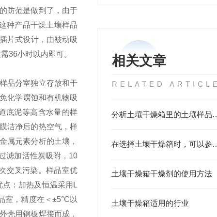
的防范是做到了，由于
这种产品干燥土壤样品
层插片式设计，由被动吸
需36小时以内即可。
相关文章
样品分室独立存放和干
RELATED ARTICL
避免化学腐蚀和有机物吸
道底泥等高含水量的样
分析土壤干燥箱里的土壤样品
膜洁净后的热空气，样
金属元素分析的土壤，
在选择土壤干燥箱时，可
过滤加活性炭吸附，10
二次交叉污染。
样品室优
土壤干燥箱干燥剂的使用方法
优点：加热及恒温采用L
室，精度在＜±5°C以
土壤干燥箱适用的行业
外壳用钢板焊接而成，