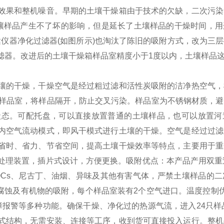
效果和整机噪音。
早期的土壤干燥箱由于技术的欠缺，二次污染
壤样品产生不了坏的影响，但是延长了土壤样品的干燥时间，用
达仪器净化过滤器(如图所示)也淘汰了陈旧的吸附方式，改为三
滤器。改进后的土壤干燥箱样品室精度小于1度以内，土壤样品这
壤的干燥，干燥空气是经过粗过滤和活性炭吸附的洁净热空气，
位样品室，将样品隔开，防止交叉污染。样品室为不锈钢材质，
状态。可配托盘，可以直接放置普通的土壤样品，也可以放置河
内空气流动模式，即风干模式进行土壤的干燥。空气是经过过滤
省时、省力、节省空间，提高土壤干燥效率等特点，主要用于重
处理装置，插片式设计，方便更换。
吸附优点：本产品产用双重
OCs、尼古丁、油烟、异味及其他有害气体，严禁土壤样品的
学腐蚀及有机物的吸附，每个样品室装有2个空气进口。
温度控制
报警等多种功能。确保干燥、净化过的热源气流，进入24只样品
式结构，无需安装、连接等工序，收到货可直接投入运行。整机