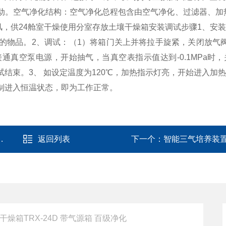
动。
空气净化结构：空气净化总程包含由空气净化、过滤器、加
，供24舱室干燥使用
分室存放土壤干燥箱安装调试步骤
1、安
的物品。
2、调试：（1）将箱门关上并将拉手旋紧，关闭放气
真空泵电源，开始抽气，当真空表指示值达到-0.1MPa时
试结束。
3、 如设定温度为120℃，加热指示灯亮，开始进入加
制进入恒温状态，即为工作正常。
返回列表
下一个：
智能三气培养装置CHS