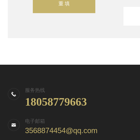
服务热线
18058779663
电子邮箱
3568874454@qq.com