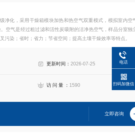
箱 百级净化，采用干燥箱模块加热和热空气双重模式，模拟室内空
燥。空气是经过粗过滤和活性炭吸附的洁净热空气，样品分室独
叉污染；省时；省力；节省空间；提高土壤干燥效率等特点。
电话
更新时间：
2026-07-25
扫码加微信
访 问 量 ：
1590
立即咨询