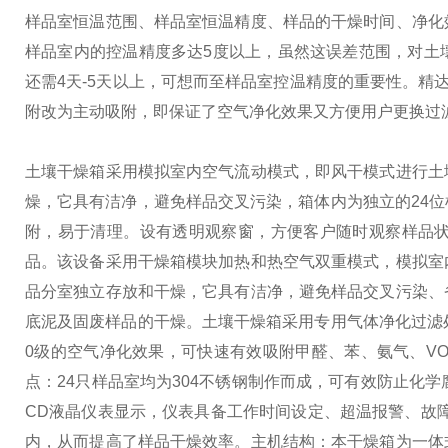
样品室恒温范围、样品室恒温精度、样品的干燥时间、净化
样品室内的控温精度多达5度以上，虽然这误差范围，对土
还需4天-5天以上，可想而至样品室控温精度的重要性。精
附改为主动吸附，即保证了空气净化效果又方便用户更换过
土壤干燥箱采用模拟室内空气流动模式，即风干模式进行土
燥，它具有洁净，避免样品交叉污染，箱体内为独立的24
附，易于清理。设有透明观察窗，方便客户随时观察样品
品。
该设备采用干燥箱模块加热和热空气双重模式，模拟室
品分室独立存放和干燥，它具有洁净，避免样品交叉污染、
底泥及固废样品的干燥。
土壤干燥箱采用专用气体净化过滤
0级的空气净化效果，可快速有效吸附甲醛、苯、氨气、V
点：24只样品室均为304不锈钢制作而成，可有效防止化
CD液晶仪表显示，仪表具备工作时间设定、超温报警、故障
内，从而提高了样品干燥效率。
主机结构：本干燥箱为一体