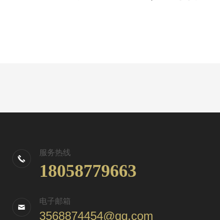
服务热线
18058779663
电子邮箱
3568874454@qq.com