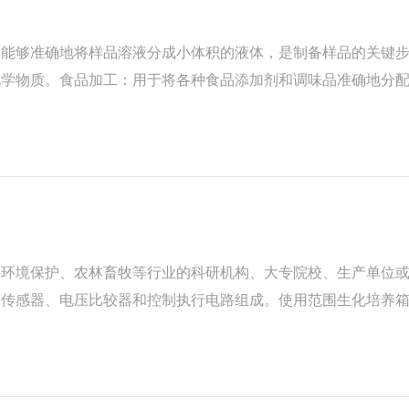
仪能够准确地将样品溶液分成小体积的液体，是制备样品的关键
化学物质。食品加工：用于将各种食品添加剂和调味品准确地分
到废水样本中，检测和分析废水中的各种污染物。生命科学：在
、环境保护、农林畜牧等行业的科研机构、大专院校、生产单位
度传感器、电压比较器和控制执行电路组成。使用范围生化培养
菌、霉菌、微生物的培养、保存、植物栽培、育种实验的恒温设