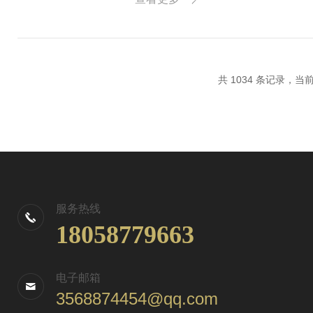
右），可提纯至9...
共 1034 条记录，当前 
服务热线
18058779663
电子邮箱
3568874454@qq.com