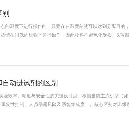
区别
点的温度下进行操作的，只要存在温度差就可以达到分离目的，
蒸馏在很低的压强下进行操作，因此物料不易氧化受损。3.蒸馏
以由液面逸出的轻分子几乎未经碰撞就达到冷凝面。因此，蒸馏
和自动进试剂的区别
实验效率、精度与安全性的关键设计点。根据当前主流机型（如CH
在重复性控制、人员暴露风险及系统集成度上。核心区别对比维
泵全自动定量注入，全程密闭闭环精度控制依赖人员经验，误差较大（常