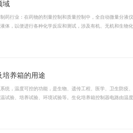
领域
：制药行业：在药物的剂量控制和质量控制中，全自动微量分液
的液体，以便进行各种化学反应和测试，涉及有机、无机和生物
域：可用于监测和处理废水，通过将不同的化学物质精确地分配
及培养箱的用途
温系统，温度可控的功能，是生物、遗传工程、医学、卫生防疫
恒温试验、培养试验、环境试验等。生化培养箱控制器电路由温
、水产等研究、院校、生产部门、是水体分析和BOD测定，细