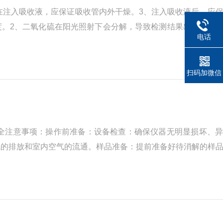
在注入吸收液，应保证吸收管内外干燥。3、注入吸收液后，应
度。2、二氧化硫在阳光照射下会分解，导致检测结果出现偏离
电话
器的流量，避免流量出现波动，流量突然增大会导致吸收液的被
扫码加微信
全注意事项：操作前准备：设备检查：确保仪器无明显损坏、异
气的排放和室内空气的流通。样品准备：提前准备好待消解的样
以防酸液溅出造成伤害。控制加热：严格控制加热温度和时间，