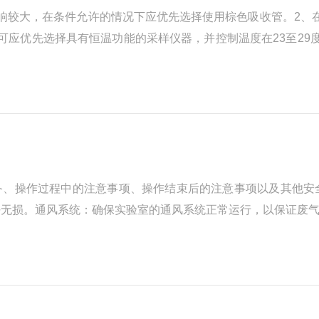
响较大，在条件允许的情况下应优先选择使用棕色吸收管。2、
可应优先选择具有恒温功能的采样仪器，并控制温度在23至29
无法避开，应做好避光措施。3、采样时，需要时刻留意采样仪
备、操作过程中的注意事项、操作结束后的注意事项以及其他安
好无损。通风系统：确保实验室的通风系统正常运行，以保证废
避免接触：在消解过程中，应尽量避免直接接触消解液和样品，