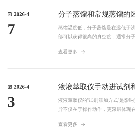
分子蒸馏和常规蒸馏的
2026-4
7
蒸馏温度低，分子蒸馏是在远低于沸
部可以获得很高的真空度，通常分子
距离小于轻分子的平均自由程，所
查看更多
热分解的机会...
液液萃取仪手动进试剂
2026-4
3
液液萃取仪的“试剂添加方式”是影响
异不仅在于操作动作，更深层体现
逐管加入萃取剂19高精度注射泵或计量
查看更多