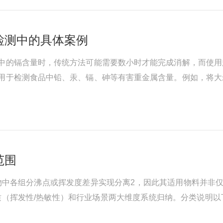
检测中的具体案例
米中的镉含量时，传统方法可能需要数小时才能完成消解，而使
仪用于检测食品中铅、汞、镉、砷等有害重金属含量。例如，将
分解，使镉元素以离子形式释放到溶液中，便于后续采用原子吸
范围
中各组分沸点或挥发度差异实现分离2，因此其适用物料并非仅
质（挥发性/热敏性）和行业场景两大维度系统归纳。分类说明
、黄酒等酿造后的含醇发酵液，通过蒸馏提取乙醇并提升浓度。