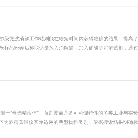
用超级微波消解工作站则能在较短时间内获得准确的结果，提高
大米样品粉碎后称取适量放入消解罐，加入硝酸等消解试剂，通
收光谱仪、电感耦合等离子体质谱仪等设备进行准确测定。3、
限于“含酒精液体”，而是覆盖具备可蒸馏特性的多类工业与实
以下为酒精蒸馏仪实际适用的典型物料类别，依据搜索结果明确
稀酒精回收液：制药、食品、化工等行业产生的低浓度酒精废液