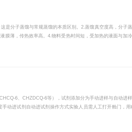
这是分子蒸馏与常规蒸馏的本质区别。2.蒸馏真空度高，分子
液膜薄，传热效率高。4.物料受热时间短，受加热的液面与加
物料受热时间短，在蒸馏温度下停留时间一般几秒至几十秒之间
CQ-6、CHZDCQ-6等），试剂添加分为手动进样与自动进
度手动进试剂自动进试剂操作方式实验人员需人工打开舱门，用
见±0.5–1mL）12注入精度达&plusm...