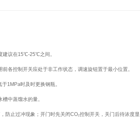
议在15℃-25℃之间。
用前各控制开关应处于非工作状态，调速旋钮置于最小位置。
于1MPa时及时更换钢瓶。
水槽中蒸馏水的量。
，防止过冲现象；开门时先关闭CO₂控制开关，关门后待浓度显示