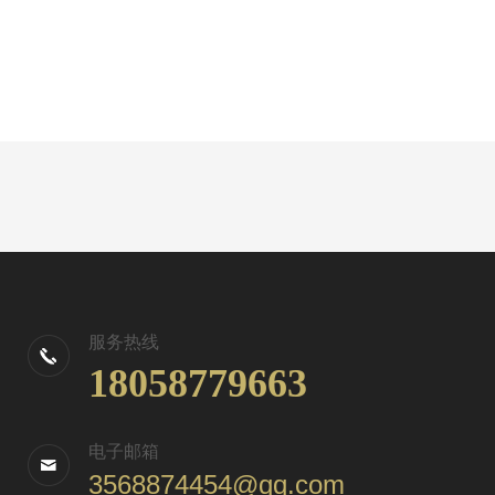
服务热线
18058779663
电子邮箱
3568874454@qq.com