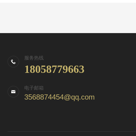
服务热线
18058779663
电子邮箱
3568874454@qq.com