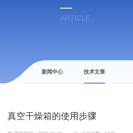
ARTICLE
新闻中心
技术文章
真空干燥箱的使用步骤