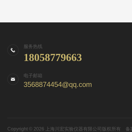
服务热线
18058779663
电子邮箱
3568874454@qq.com
Copyright © 2026 上海川宏实验仪器有限公司版权所有
备