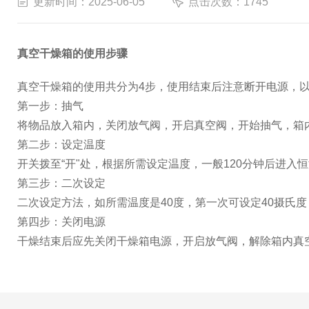
更新时间：2025-06-05
点击次数：1745
真空干燥箱的使用步骤
真空干燥箱的使用共分为4步，使用结束后注意断开电源，
第一步：抽气
将物品放入箱内，关闭放气阀，开启真空阀，开始抽气，箱内真
第二步：设定温度
开关拨至“开"处，根据所需设定温度，一般120分钟后进入
第三步：二次设定
二次设定方法，如所需温度是40度，第一次可设定40摄氏度
第四步：关闭电源
干燥结束后应先关闭干燥箱电源，开启放气阀，解除箱内真