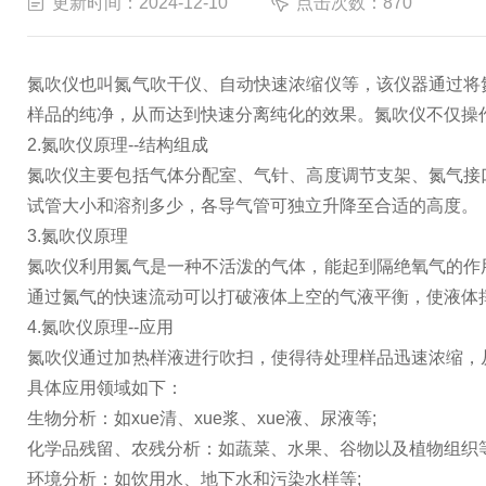
更新时间：2024-12-10
点击次数：870
氮吹仪也叫氮气吹干仪、自动快速浓缩仪等，该仪器通过将
样品的纯净，从而达到快速分离纯化的效果。氮吹仪不仅操
2.氮吹仪原理--结构组成
氮吹仪主要包括气体分配室、气针、高度调节支架、氮气接
试管大小和溶剂多少，各导气管可独立升降至合适的高度。
3.氮吹仪原理
氮吹仪利用氮气是一种不活泼的气体，能起到隔绝氧气的作
通过氮气的快速流动可以打破液体上空的气液平衡，使液体
4.氮吹仪原理--应用
氮吹仪通过加热样液进行吹扫，使得待处理样品迅速浓缩，
具体应用领域如下：
生物分析：如xue清、xue浆、xue液、尿液等;
化学品残留、农残分析：如蔬菜、水果、谷物以及植物组织等
环境分析：如饮用水、地下水和污染水样等;