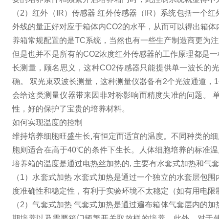
（2）红外（IR）传感器 红外传感器（IR）系统包括一
外线的量正好对应于箱体内CO2的水平，从而可以得出箱体
养箱常规配置的是TC系统，当然也有一些生产制造商更为注
但是也并不是所有的CO2浓度红外传感器的工作原理都是
长测量，顾名思义，这种CO2传感器只能提供单一波长的
确。 双光束双波长测量，这种测量仪器备有2个光波通道，
会给这类测量仪器带来因非对称影响而精度失准的问题。 
性，好的保护了宝贵的培养材料。
如何实现温度的控制
维持培养细胞旺盛生长,有恒定而适宜的温度。不同种类的细胞
胞则适合在高于40℃的条件下生长。人体细胞培养的标准温度
培养箱的温度是通过电热丝加热的, 主要有水套式加热和气
（1）水套式加热 水套式加热是通过一个独立的水套层包
度准确性和稳定性，有利于实验环境不太稳定（如有用电限
（2）气套式加热 气套式加热是通过遍布箱体气套层内的
期培养以及需要箱门频繁开关取放样的培养。此外，对于