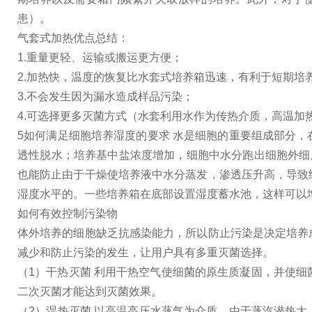
患）。
气套式加热优点总结：
1.重量更轻、运输或搬运更方便；
2.加热快，温度的恢复比水套式培养箱迅速，有利于短期培
3.不会发生因为漏水造成样品污染；
4.可选择更多灭菌方式（水套利用水作为传热介质，高温加
5如何满足细胞培养湿度的要求 水是细胞的重要组成部分
透性脱水；培养基中盐浓度增加，细胞中水分跑出细胞外细
也能防止由于干燥使培养液中水分蒸发，渗透压升高，导致
湿度水平的。一些培养箱在底部设置湿度蓄水池，这样可以
如何有效控制污染物
体外培养的细胞缺乏抗感染能力，所以防止污染是决定培养
减少和防止污染的发生，让用户具有多重灭菌选择。
（1）干热灭菌 利用干热空气使细菌的原生质凝固，并使
二次灭菌才能达到灭菌效果。
（2）湿热灭菌 以高温高压水蒸气为介质，由于蒸汽潜热